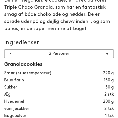
De her mega lækre cookies, er lavet på vores
Triple Choco Granola, som har en fantastisk
smag af både chokolade og nødder. De er
sprøde udenpå og dejlig chewy inden i, og som
bonus, er de super nemme at bage!
Ingredienser
-
2
Personer
+
Granolacookies
Smør (stuetemperatur)
220
g
Brun farin
150
g
Sukker
50
g
Æg
2
stk
Hvedemel
200
g
vaniljesukker
2
tsk
Bagepulver
1
tsk