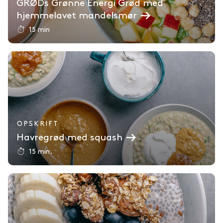
GRØDs Grønne Energi Grød med
hjemmelavet mandelsmør
15 min
OPSKRIFT
Havregrød med squash
15 min.