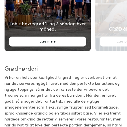
Løb + havregrød 1. og 3 søndag hver
måned.
GRØD åbn
Læs mere
Læs p
Grødnørderi
Vi har en helt stor kærlighed til grød - og er overbevist om at
når det serveres rigtigt, lavet med den perfekte konsistens og
rigtige toppings, så er det de færreste der vil bevare det
traume som mange har fra deres barndom. Når den er lavet
godt, så smager det fantastisk, med alle de vigtige
smagselementer som f.eks. syrlige frugter, sød karamelsauce,
sprød knasende granola og en tilpas saltet base. Vi er ekstremt
nørdede omkring de retter vi serverer i vores restauranter, men
har du lyst til at lave den perfekte portion derhjemme, så har vi