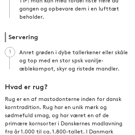
TIP: man kan med fordel riste flere ad
gangen og opbevare dem i en lufttæt
beholder.
Servering
Anret grøden i dybe tallerkener eller skåle
og top med en stor spsk vanilje-
æblekompot, skyr og ristede mandler.
Hvad er rug?
Rug er en af mastodonterne inden for dansk
korntradition. Rug har en unik mørk og
sødmefuld smag, og har været en af de
primære kornsorter i Danskernes madlavning
fra år 1.000 til ca. 1.800-tallet. I Danmark