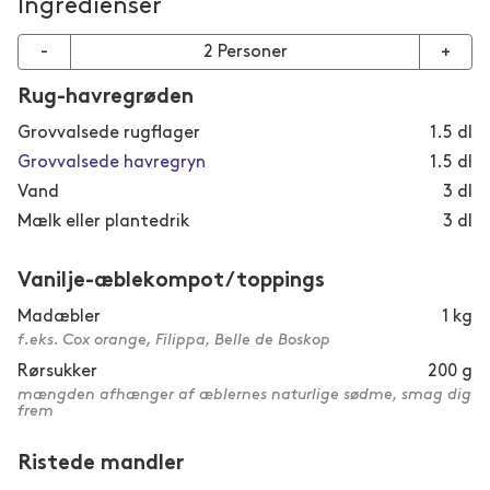
Ingredienser
-
2
Personer
+
Rug-havregrøden
Grovvalsede rugflager
1.5
dl
Grovvalsede havregryn
1.5
dl
Vand
3
dl
Mælk eller plantedrik
3
dl
Vanilje-æblekompot/toppings
Madæbler
1
kg
f.eks. Cox orange, Filippa, Belle de Boskop
Rørsukker
200
g
mængden afhænger af æblernes naturlige sødme, smag dig
frem
Ristede mandler