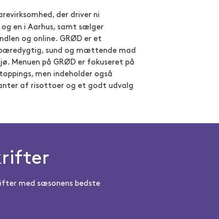
revirksomhed, der driver ni
 og en i Aarhus, samt sælger
ndlen og online. GRØD er et
r bæredygtig, sund og mættende mad
iljø. Menuen på GRØD er fokuseret på
toppings, men indeholder også
ianter af risottoer og et godt udvalg
rifter
skrifter med sæsonens bedste