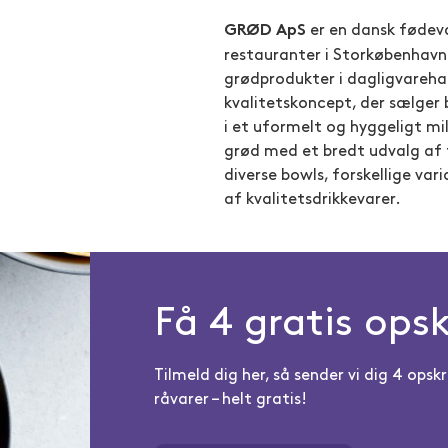
er en dansk fødeva
GRØD ApS
restauranter i Storkøbenhavn
grødprodukter i dagligvareha
kvalitetskoncept, der sælge
i et uformelt og hyggeligt m
grød med et bredt udvalg af 
diverse bowls, forskellige var
af kvalitetsdrikkevarer.
Få 4 gratis opsk
Tilmeld dig her, så sender vi dig 4 op
råvarer – helt gratis!