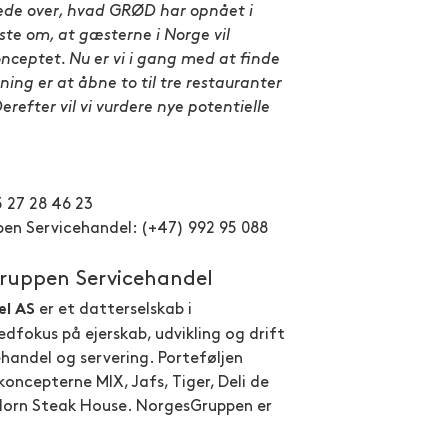
ede over, hvad GRØD har opnået i
ste om, at gæsterne i Norge vil
ceptet. Nu er vi i gang med at finde
ing er at åbne to til tre restauranter
erefter vil vi vurdere nye potentielle
 27 28 46 23
pen Servicehandel: (+47) 992 95 088
uppen Servicehandel
er et datterselskab i
el AS
okus på ejerskab, udvikling og drift
handel og servering. Porteføljen
koncepterne MIX, Jafs, Tiger, Deli de
Horn Steak House. NorgesGruppen er