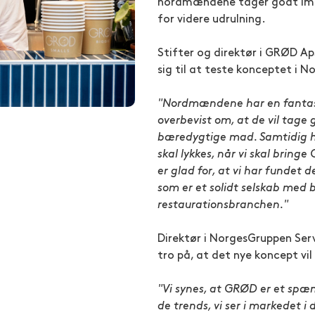
nordmændene tager godt imod 
for videre udrulning.
Stifter og direktør i GRØD Ap
sig til at teste konceptet i N
"Nordmændene har en fantasti
overbevist om, at de vil tage
bæredygtige mad. Samtidig har
skal lykkes, når vi skal bring
er glad for, at vi har fundet 
som er et solidt selskab med 
restaurationsbranchen."
Direktør i NorgesGruppen Serv
tro på, at det nye koncept vil
"Vi synes, at GRØD er et spæ
de trends, vi ser i markedet i 