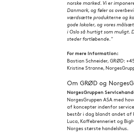
norske marked. Vi er imponer
Danmark, og føler os overbevi
værdsætte produkterne og kon
gode lokaler, og vores målsætn
i Oslo så hurtigt som muligt. D
steder fortløbende."
For mere information:
Bastian Schneider, GRØD: +45
Kristine Stranne, NorgesGrup
Om GRØD og NorgesGr
NorgesGruppen Servicehand
NorgesGruppen ASA med hovedf
af koncepter indenfor service
består i dag blandt andet af 
Luca, Kaffebrenneriet og Big
Norges største handelshus.