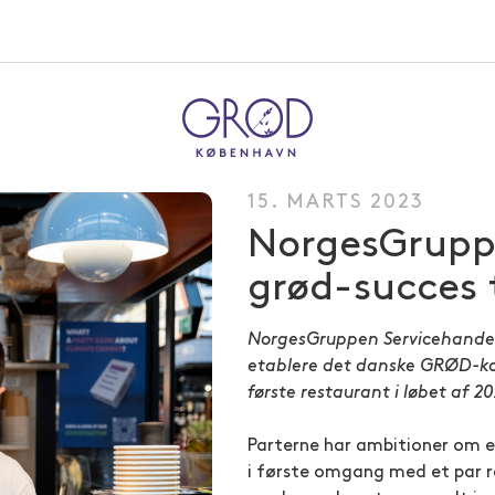
15. MARTS 2023
NorgesGrupp
grød-succes 
NorgesGruppen Servicehandel
etablere det danske GRØD-ko
første restaurant i løbet af 2
Parterne har ambitioner om e
i første omgang med et par re