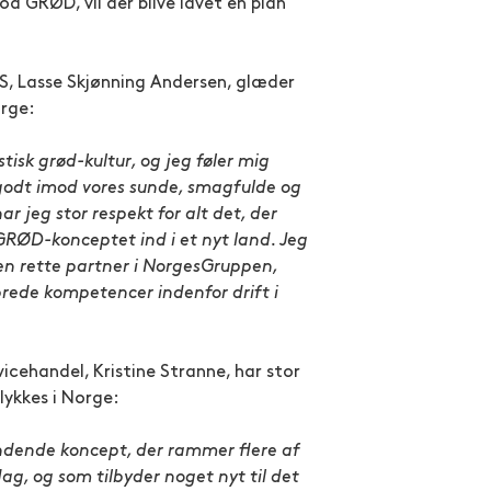
GRØD, vil der blive lavet en plan
S, Lasse Skjønning Andersen, glæder
orge:
sk grød-kultur, og jeg føler mig
 godt imod vores sunde, smagfulde og
 jeg stor respekt for alt det, der
e GRØD-konceptet ind i et nyt land. Jeg
den rette partner i NorgesGruppen,
brede kompetencer indenfor drift i
icehandel, Kristine Stranne, har stor
 lykkes i Norge:
ndende koncept, der rammer flere af
dag, og som tilbyder noget nyt til det