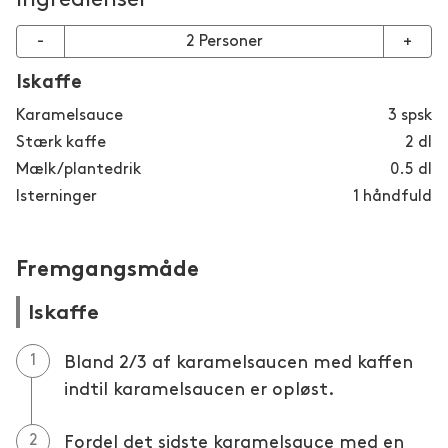
-
2
Personer
+
Iskaffe
Karamelsauce
3
spsk
Stærk kaffe
2
dl
Mælk/plantedrik
0.5
dl
Isterninger
1
håndfuld
Fremgangsmåde
Iskaffe
Bland 2/3 af karamelsaucen med kaffen
indtil karamelsaucen er opløst.
Fordel det sidste karamelsauce med en