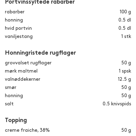
Portvinssyltede rabarber
rabarber
100
g
honning
0.5
dl
hvid portvin
0.5
dl
vaniljestang
1
stk
Honningristede rugflager
grovvalset rugflager
50
g
mørk maltmel
1
spsk
valnøddekerner
12.5
g
smør
50
g
honning
50
g
salt
0.5
knivspids
Topping
creme fraiche, 38%
50
g