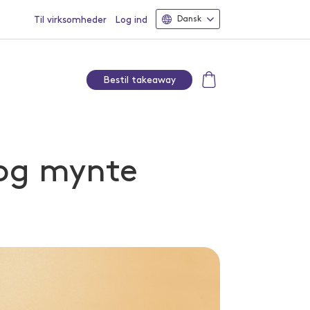
Til virksomheder
Log ind
Dansk
Bestil takeaway
og mynte