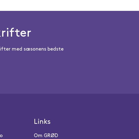
rifter
skrifter med sæsonens bedste
Links
ro
Om GRØD