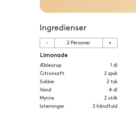
Ingredienser
-
2
Personer
+
Limonade
Æblesirup
1
dl
Citronsaft
2
spsk
Sukker
2
tsk
Vand
4
dl
Mynte
2
stilk
Isterninger
2
håndfuld