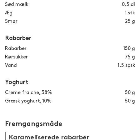
Sød mælk
0.5
dl
Æg
1
stk
Smør
25
g
Rabarber
Rabarber
150
g
Rørsukker
75
g
Vand
1.5
spsk
Yoghurt
Creme fraiche, 38%
50
g
Græsk yoghurt, 10%
50
g
Fremgangsmåde
Karameliserede rabarber