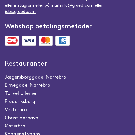
eller instagram eller på mail
info@groed.com
eller
jobs.groed.com
Webshop betalingsmetoder
Restauranter
Jægersborggade, Nørrebro
Elmegade, Nørrebro
Torvehallerne
Frederiksberg
Vesterbro
Christianshavn
Østerbro
Kongens Lyngby