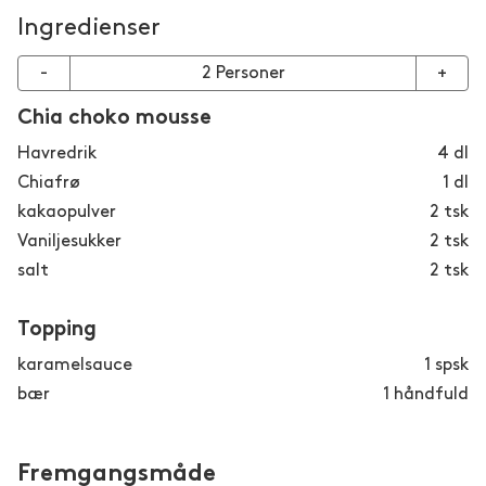
Ingredienser
-
2
Personer
+
Chia choko mousse
Havredrik
4
dl
Chiafrø
1
dl
kakaopulver
2
tsk
Vaniljesukker
2
tsk
salt
2
tsk
Topping
karamelsauce
1
spsk
bær
1
håndfuld
Fremgangsmåde