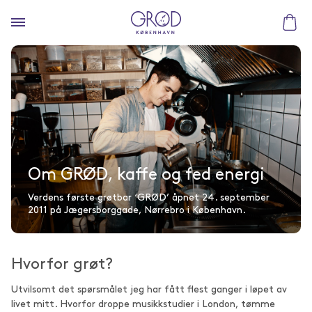
Om GRØD, kaffe og fed energi
Verdens første grøtbar ‘GRØD’ åpnet 24. september
2011 på Jægersborggade, Nørrebro i København.
Hvorfor grøt?
Utvilsomt det spørsmålet jeg har fått flest ganger i løpet av
livet mitt. Hvorfor droppe musikkstudier i London, tømme