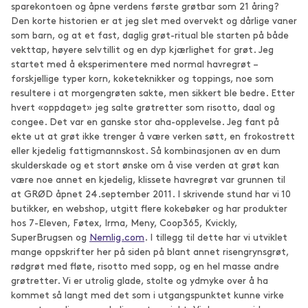
sparekontoen og åpne verdens første grøtbar som 21 åring?
Den korte historien er at jeg slet med overvekt og dårlige vaner
som barn, og at et fast, daglig grøt-ritual ble starten på både
vekttap, høyere selvtillit og en dyp kjærlighet for grøt. Jeg
startet med å eksperimentere med normal havregrøt –
forskjellige typer korn, koketeknikker og toppings, noe som
resultere i at morgengrøten sakte, men sikkert ble bedre. Etter
hvert «oppdaget» jeg salte grøtretter som risotto, daal og
congee. Det var en ganske stor aha-opplevelse. Jeg fant på
ekte ut at grøt ikke trenger å være verken søtt, en frokostrett
eller kjedelig fattigmannskost. Så kombinasjonen av en dum
skulderskade og et stort ønske om å vise verden at grøt kan
være noe annet en kjedelig, klissete havregrøt var grunnen til
at GRØD åpnet 24.september 2011. I skrivende stund har vi 10
butikker, en webshop, utgitt flere kokebøker og har produkter
hos 7-Eleven, Føtex, Irma, Meny, Coop365, Kvickly,
SuperBrugsen og
Nemlig.com
. I tillegg til dette har vi utviklet
mange oppskrifter her på siden på blant annet risengrynsgrøt,
rødgrøt med fløte, risotto med sopp, og en hel masse andre
grøtretter. Vi er utrolig glade, stolte og ydmyke over å ha
kommet så langt med det som i utgangspunktet kunne virke